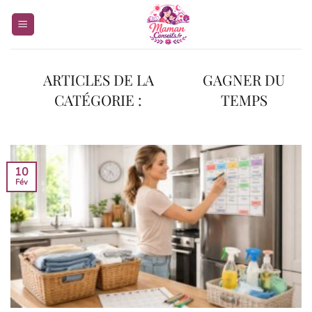
Passer
au
contenu
GAGNER DU
TEMPS
10
Fév