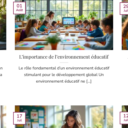
01
2
Août
Jui
L’importance de l’environnement éducatif
on
Le rôle fondamental d’un environnement éducatif
La
stimulant pour le développement global Un
environnement éducatif ne [...]
1
17
Jui
Juil