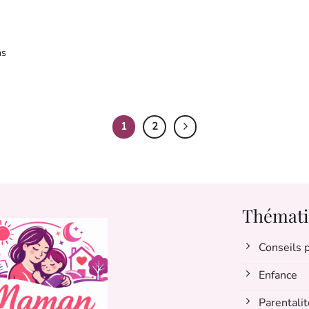
ns
1
2
Thémati
Conseils
Enfance
Parentalit