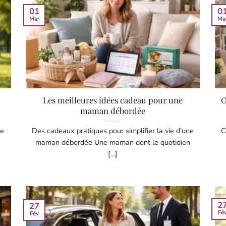
01
0
Mar
Ma
Les meilleures idées cadeau pour une
O
maman débordée
ue
Des cadeaux pratiques pour simplifier la vie d’une
C
maman débordée Une maman dont le quotidien
[...]
2
27
Fé
Fév